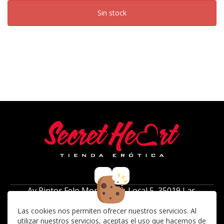
Sin stock
Av Pintor Felo Monzón 39, Local 5, 35019 Las
Palmas de Gran Canaria ( frente al centro
Las cookies nos permiten ofrecer nuestros servicios. Al
comercial 7 palmas)
utilizar nuestros servicios, aceptas el uso que hacemos de