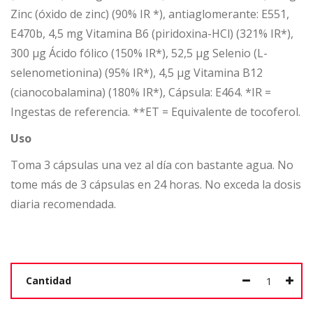
Zinc (óxido de zinc) (90% IR *), antiaglomerante: E551,
E470b, 4,5 mg Vitamina B6 (piridoxina-HCl) (321% IR*),
300 µg Ácido fólico (150% IR*), 52,5 µg Selenio (L-
selenometionina) (95% IR*), 4,5 µg Vitamina B12
(cianocobalamina) (180% IR*), Cápsula: E464. *IR =
Ingestas de referencia. **ET = Equivalente de tocoferol.
Uso
Toma 3 cápsulas una vez al día con bastante agua. No
tome más de 3 cápsulas en 24 horas. No exceda la dosis
diaria recomendada.
Cantidad