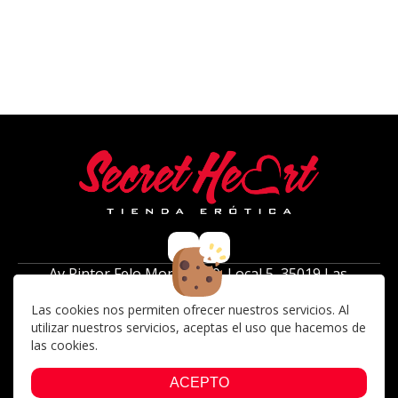
Av Pintor Felo Monzón 39, Local 5, 35019 Las
Palmas de Gran Canaria ( frente al centro
Las cookies nos permiten ofrecer nuestros servicios. Al
comercial 7 palmas)
utilizar nuestros servicios, aceptas el uso que hacemos de
Lunes a Sabados: 10:00 a 14:00, 17:00 a 21:00
las cookies.
928 42 46 77
jusephstrip@hotmail.com
ACEPTO